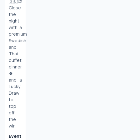
🇸🇪😋 
Close 
the 
night 
with a 
premium 
Swedish 
and 
Thai 
buffet 
dinner, 
🍀 
and a 
Lucky 
Draw 
to 
top 
off 
the 
win.
Event 