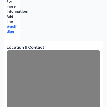
For 
more 
information:
Add 
line 
@golf
digg
Location & Contact