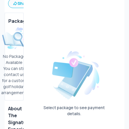
Share
Save
Mountain
Package
No Package
Available
You can still
contact us
for a custom
golf holiday
arrangement.
Select package to see payment
About
details.
The
Signature