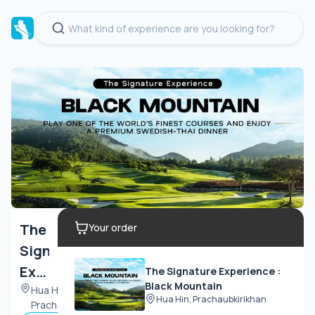
The
Your order
Signature
Experience
The Signature Experience :
Black Mountain
:
Hua Hin,
Hua Hin, Prachaubkirikhan
Prachaubkirikhan
Black