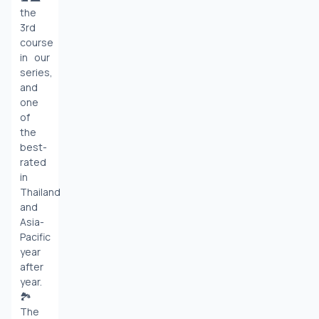
the 
3rd 
course 
in our 
series, 
and 
one 
of 
the 
best-
rated 
in 
Thailand 
and 
Asia-
Pacific 
year 
after 
year. 
🏞️ 
The 