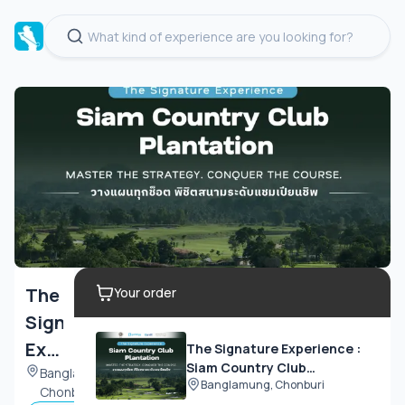
The
Your order
Signature
Experience
The Signature Experience :
Siam Country Club
:
Banglamung,
Banglamung, Chonburi
Plantation
Chonburi
Siam