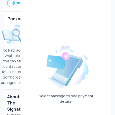
Share
Save
Country
Club
Package
Plantation
No Package
Available
You can still
contact us
for a custom
golf holiday
arrangement.
Select package to see payment
About
details.
The
Signature