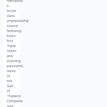
Plantation, 
a 
world-
class 
championship 
course 
featuring 
Asia’s 
first 
Triple 
Green 
and 
stunning 
panoramic 
views 
of 
the 
Gulf 
of 
Thailand. 
Complete 
your 