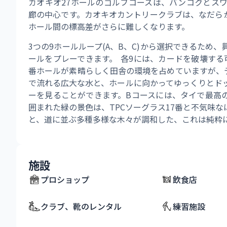
カオキオ27ホールのゴルフコースは、バンコクとス
廊の中心です。カオキオカントリークラブは、なだら
ホール間の標高差がさらに難しくなります。 
3つの9ホールループ(A、B、C)から選択できるため
ールをプレーできます。 各9には、カードを破壊する
番ホールが素晴らしく田舎の環境を占めていますが、
で流れる広大な水と、ホールに向かってゆっくりとド
ーを見ることができます。Bコースには、タイで最高の
囲まれた緑の景色は、TPCソーグラス17番と不気味
と、道に並ぶ多種多様な木々が調和した、これは純粋
施設
プロショップ
飲食店
クラブ、靴のレンタル
練習施設