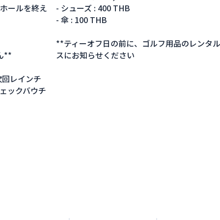
番ホールを終え
- シューズ : 400 THB
- 傘 : 100 THB
**ティーオフ日の前に、ゴルフ用品のレンタ
**
スにお知らせください
次回レインチ
ェックバウチ