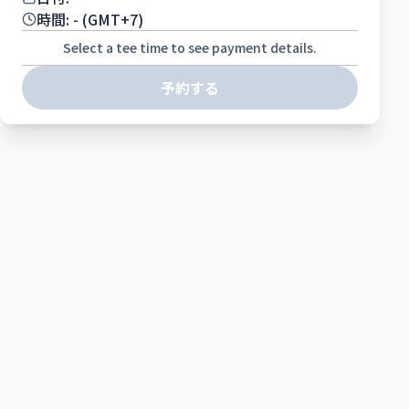
時間:
-
(GMT+7)
Select a tee time to see payment details.
予約する