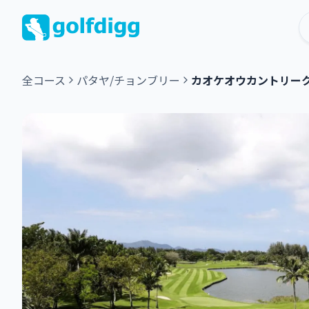
全コース
パタヤ/チョンブリー
カオケオウカントリー
グ
リ
ー
ン
フ
ィ
ー