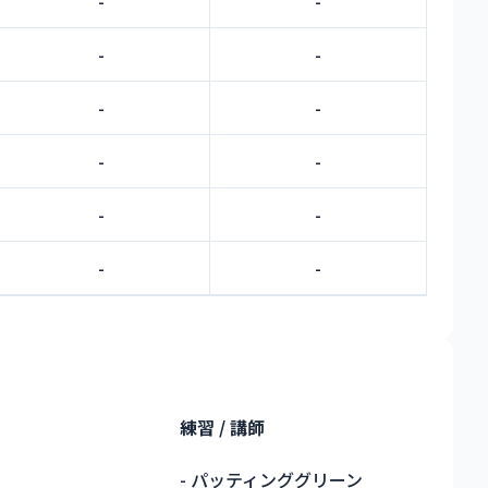
-
-
-
-
-
-
-
-
-
-
-
-
練習 / 講師
- パッティンググリーン