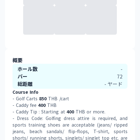
概要
ホール数
-
パー
72
総距離
-
ヤード
Course Info
- Golf Carts 
850
 THB /cart
- Caddy fee 
400
 THB
- Caddy Tip : Starting at 
400
 THB or more.
- Dress Code: Golfing dress attire is required, and 
sports training shoes are acceptable (jeans/ ripped 
jeans, beach sandals/ flip-flops, T-shirt, sports 
shorts/ running shorts, singlets/ singlet top etc. are 