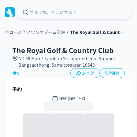
T
he Royal Golf & Country Club
全コース
スワンナプーム空港
グ
リ
The Royal Golf & Country Club
ー
NO.69 Moo 7 Tambon Srisajorrakhenoi Amphur
ン
Bangsaothong, Samutprakran 10540
フ
シェア
保存
5
ィ
ー
予約
日時 (GMT+7)