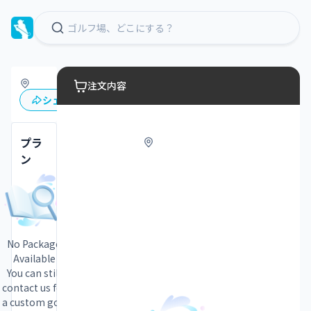
注文内容
保存
シェア
プラ
ン
No Package
Available
You can still
contact us for
a custom golf